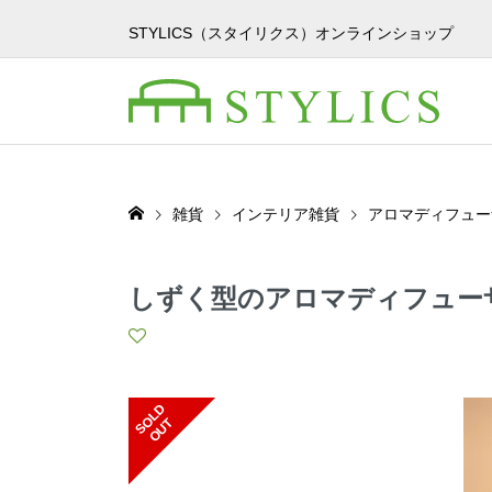
STYLICS（スタイリクス）オンラインショップ
雑貨
インテリア雑貨
アロマディフュー
しずく型のアロマディフュー
S
L
D
O
U
O
T