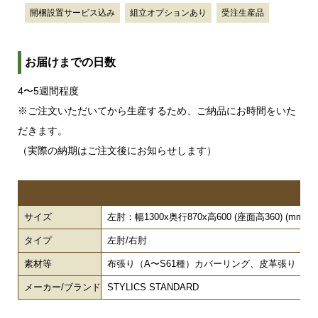
開梱設置サービス込み
組立オプションあり
受注生産品
お届けまでの日数
4〜5週間程度
※ご注文いただいてから生産するため、ご納品にお時間をいた
だきます。
（実際の納期はご注文後にお知らせします）
サイズ
左肘：幅1300x奥行870x高600 (座面高360) (mm)
タイプ
左肘/右肘
素材等
布張り（A〜S61種）カバーリング、皮革張り（
メーカー/ブランド
STYLICS STANDARD