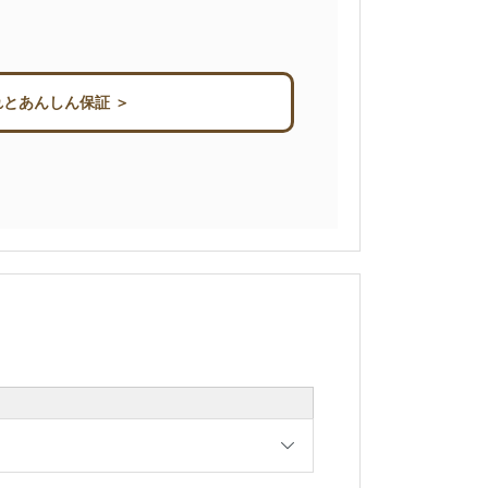
とあんしん保証 ＞
）