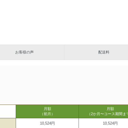
お客様の声
配送料
月額
月額
（初月）
（2か月〜コース期間ま
10,524円
10,524円