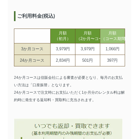
ご利用料金(税込)
月額
月額
月額
（初月）
（2か月〜コース期間まで）
（コース期間以降）
3か月コース
3,979円
3,979円
1,066円
24か月コース
2,834円
501円
397円
24か月コースは信販会社による審査が必要となり、毎月のお支払
い方法は「口座振替」となります。
24か月コースで注文時にお支払いただく1か月分のレンタル料は解
約時に発生する返却料・買取料に充当されます。