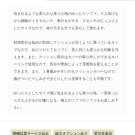
包まれるような柔らかな座り心地のゆったりソファ。２人掛けな
がら横幅が１６９センチ、奥行きが９６．５センチのたっぷりと
したサイズなので、体の大きな方でも安心して座れます。
肘掛部分は低めの肘掛にクッションが沿うように乗っているタイ
プなので、あたりがとてもソフト。見た目にも柔らかな印象を与
えます。また、クッション部分はカバーの取り外しができるカバ
ーリング使用なので、気分や季節によって雰囲気を変えることが
できます。また、１番傷みやすいのもクッションカバーなので、
傷がついたりしみができたりしたら交換することも可能です。
ゆったりとしたサイズ感に包まれるような座り心地。一度座った
ら立ち上がるのが嫌になる、極上のソファのソファをお楽しみ下
さい。
開梱設置サービス込み
組立オプションあり
受注生産品