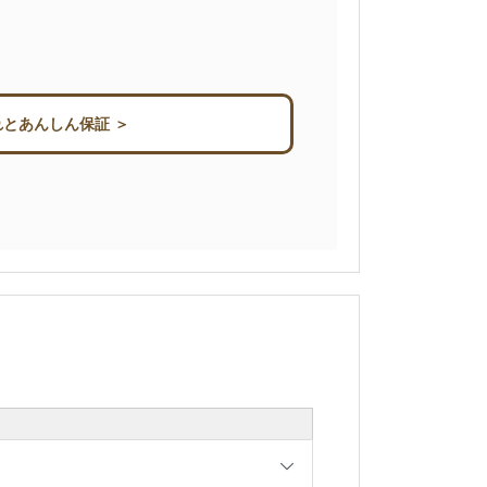
とあんしん保証 ＞
）