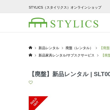
STYLICS（スタイリクス）オンラインショップ
新品レンタル
廃盤（レンタル）
【廃盤
新品家具レンタル/サブスクサービス
【廃盤
【廃盤】新品レンタル | SLT
S
L
D
O
U
O
T