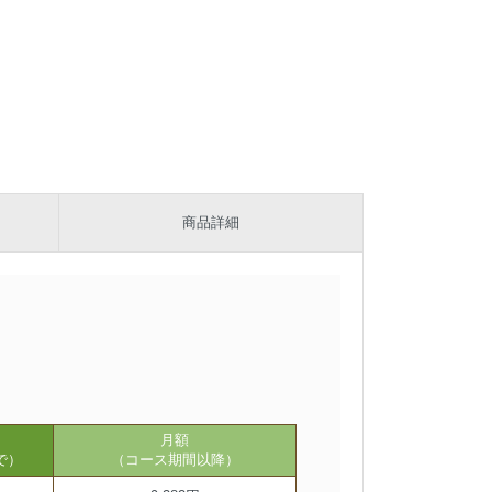
商品詳細
月額
で）
（コース期間以降）