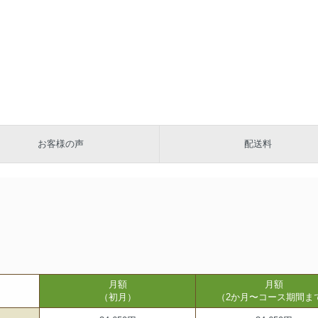
お客様の声
配送料
月額
月額
（初月）
（2か月〜コース期間ま