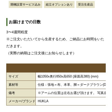
開梱設置サービス込み
組立オプションあり
受注生産品
お届けまでの日数
3〜4週間程度
※ご注文いただいてから生産するため、ご納品にお時間をいた
だきます。
（実際の納期はご注文後にお知らせします）
サイズ
幅1050x奥行850x高650 (座面高380) (mm)
素材等
仕様：張地＝布、本革、脚＝ダークブラウン(DB)
備考
※アームの位置は左右お選び頂けます。 写真左奥の
メーカー/ブランド
HUKLA