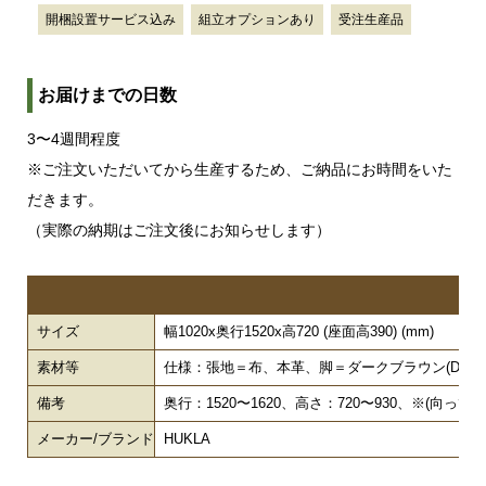
開梱設置サービス込み
組立オプションあり
受注生産品
お届けまでの日数
3〜4週間程度
※ご注文いただいてから生産するため、ご納品にお時間をいた
だきます。
（実際の納期はご注文後にお知らせします）
サイズ
幅1020x奥行1520x高720 (座面高390) (mm)
素材等
仕様：張地＝布、本革、脚＝ダークブラウン(DB)
備考
奥行：1520〜1620、高さ：720〜930、※(
メーカー/ブランド
HUKLA