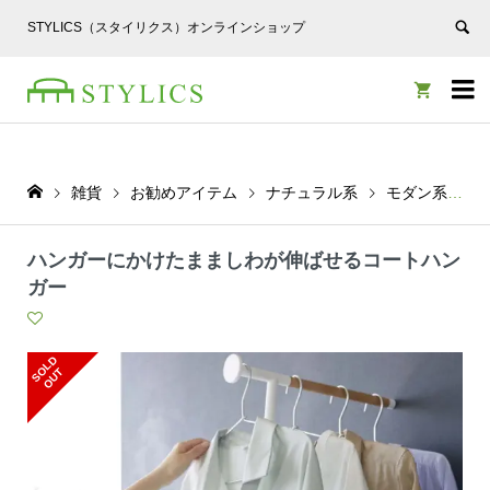
STYLICS（スタイリクス）オンラインショップ


雑貨
お勧めアイテム
ナチュラル系
モダン系
ハンガーにかけたまましわが伸ばせるコートハン
ガー
S
L
D
O
U
O
T