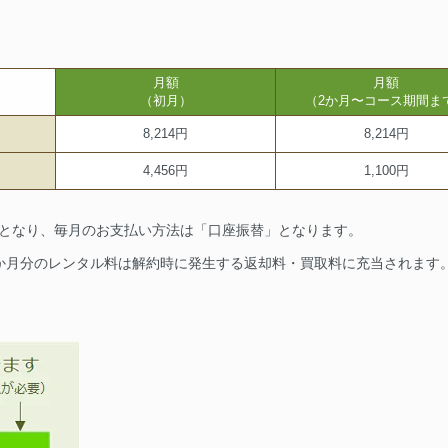
月額
月額
（初月）
（2か月〜コース期間ま
8,214円
8,214円
4,456円
1,100円
要となり、毎月のお支払い方法は「口座振替」となります。
1か月分のレンタル料は解約時に発生する返却料・買取料に充当されます