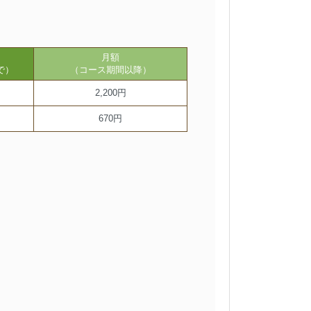
月額
で）
（コース期間以降）
2,200円
670円
。