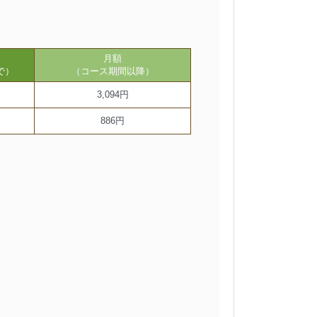
月額
で）
（コース期間以降）
3,094円
886円
。