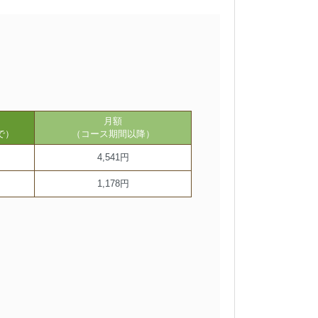
月額
で）
（コース期間以降）
4,541円
1,178円
。