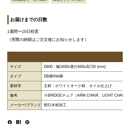
お届けまでの日数
1週間〜10日程度
（実際の納期はご注文後にお知らせします）
仕
サイズ
D600：幅1600x奥行600x高720 (mm)
タイプ
DB脚/NA脚
素材等
主材：ホワイトオーク材、オイル仕上げ
備考
※BRIDGEチェア（ARM CHAIR、LIGHT CHAI
メーカー/ブランド
朝日木材加工