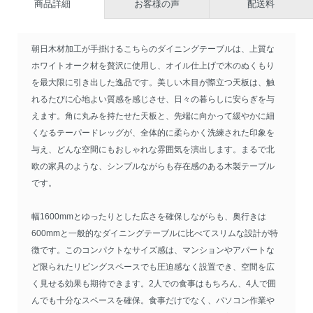
商品詳細
お客様の声
配送料
朝日木材加工が手掛けるこちらのダイニングテーブルは、上質な
ホワイトオーク材を贅沢に使用し、オイル仕上げで木のぬくもり
を最大限に引き出した逸品です。美しい木目が際立つ天板は、触
れるたびに心地よい質感を感じさせ、日々の暮らしに安らぎを与
えます。角に丸みを持たせた天板と、先端に向かって緩やかに細
くなるテーパードレッグが、全体的に柔らかく洗練された印象を
与え、どんな空間にもおしゃれな雰囲気を演出します。まるで北
欧の家具のような、シンプルながらも存在感のある木製テーブル
です。
幅1600mmとゆったりとした広さを確保しながらも、奥行きは
600mmと一般的なダイニングテーブルに比べてスリムな設計が特
徴です。このコンパクトなサイズ感は、マンションやアパートな
ど限られたリビングスペースでも圧迫感なく設置でき、空間を広
く見せる効果も期待できます。2人での食事はもちろん、4人で囲
んでも十分なスペースを確保。食事だけでなく、パソコン作業や