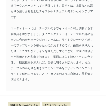
ができ、ダイニングでの食事はもちろん、集中して仕事がはかど
るワークスペースとしても活躍します。目指すは、上質な木の温
もりを感じさせる北欧テイストやナチュラルモダンなインテリア
です。
コーディネートには、テーブルのホワイトオーク材と調和する木
製家具を選びましょう。ダイニングチェアは、テーブルの脚の色
合いに合わせたオーク材のフレームに、ライトグレーやアイボリ
ーのファブリックを張ったものがおすすめです。曲線を取り入れ
たり、ミニマルなデザインを選んだりすることで、空間に軽やか
さと洗練された印象を与えます。壁面には白や淡いトーンの色を
使い、観葉植物を添えれば、自然な明るさが加わります。また、
テーブルの温もりを引き立てるシンプルなデザインのペンダント
ライトを低めに吊るすことで、カフェのような心地よい雰囲気を
演出できます。
開梱設置サービス込み
組立オプションあり