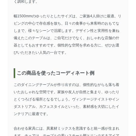
く調和します。
幅1500mmのゆったりとしたサイズは、ご家族4人掛けに最適。リ
ビングの中心で存在感を放ち、日々の食事から来客時のおもてな
しまで、様々なシーンで活躍します。デザイン性と実用性を兼ね
備えたこのテーブルは、ご自宅だけでなく、おしゃれな店舗の什
器としてもおすすめです。個性的な空間を求める方に、ぜひお選
びいただきたい人気の一台です。
この商品を使ったコーディネート例
このダイニングテーブルが作り出すのは、個性的ながらも落ち着
いたおしゃれな空間です。家族や友人が自然と集まり、ゆったり
とくつろげる場所となるでしょう。ヴィンテージテイストやイン
ダストリアル、カフェスタイルといった、素材感を大切にしたイ
ンテリアに最適です。
合わせる家具には、異素材ミックスを意識すると統一感が生まれ
ます。チェアは、テーブルの黒いスチール脚とリンクするアイア