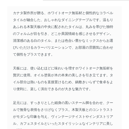
カナタ製作所が贈る、ホワイトオーク無垢材と個性的なコラベル
タイルが融合した、おしゃれなダイニングテーブルです。温もり
あふれる木製天板の中央に配されたタイルは、丸みを帯びた独特
のフォルムが目を引き、どこか異国情緒を感じさせるデザイン。
清潔感のある白のタイル、または色合い豊かなミックスからお選
びいただけるカラーバリエーションで、お部屋の雰囲気に合わせ
て個性をプラスできます。
天板には、使い込むほどに味わいを増すホワイトオーク無垢材を
贅沢に使用。オイル塗装が木の本来の美しさを引き立てます。タ
イル部分は熱いものを直接置けるため、鍋敷きいらずで食卓をよ
り便利に、楽しく演出できるのが大きな魅力です。
足元には、すっきりとした細身の黒いスチール脚を合わせ、クー
ルで無骨な表情をさりげなくプラス。木製天板とのコントラスト
がモダンな印象を与え、ヴィンテージテイストやインダストリア
ル、カフェスタイルといったスタイリッシュなインテリアに美し