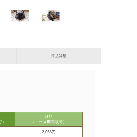
商品詳細
月額
で）
（コース期間以降）
2,063円