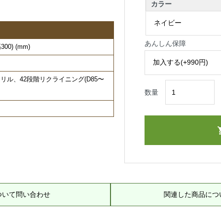
カラー
あんしん保障
00) (mm)
ル、42段階リクライニング(D85〜
数量
ついて問い合わせ
関連した商品につ