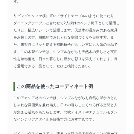
す。
リビングのソファ横に置いてサイドテーブルのように使ったり、
ダイニングテーブルと合わせて2人掛けのベンチ椅子として活用し
たりと、幅広いシーンで活躍します。天然木の温かみのある家具
をお探しの方、機能的でおしゃれな空間づくりを目指す方、ま
た、来客時にサッと使える補助椅子が欲しい方にも人気の商品で
す。この木製ベンチは、シンプルながらも天然木の美しさと実用
性を兼ね備え、日々の暮らしに豊かな彩りを添えてくれます。長
く愛用できる一品として、ぜひご検討ください。
この商品を使ったコーディネート例
このアカシア材のベンチは、シンプルながらも自然な温かみとお
しゃれな雰囲気を兼ね備え、日々の暮らしにくつろげる空間と人
が集まる活気をもたらします。北欧テイストやナチュラルモダン
なインテリアスタイルを目指す方におすすめです。
ダイニングスペースでは、明るい木目の長方形ダイニングテーブ