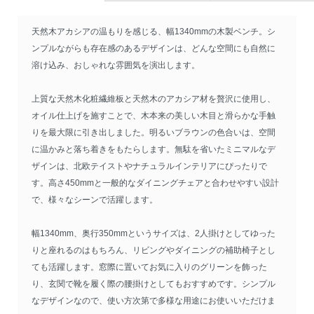
天然木アカシアの温もりを感じる、幅1340mmの木製ベンチ。シ
ンプルながらも存在感のあるデザインは、どんな空間にも自然に
溶け込み、おしゃれな雰囲気を演出します。
上質な天然木化粧繊維板と天然木のアカシア材を贅沢に使用し、
オイル仕上げを施すことで、木本来の美しい木目と滑らかな手触
りを最大限に引き出しました。明るいブラウンの色合いは、空間
に温かみと落ち着きをもたらします。無駄を省いたミニマルなデ
ザインは、北欧テイストやナチュラルインテリアにぴったりで
す。高さ450mmと一般的なダイニングチェアと合わせやすい設計
で、様々なシーンで活躍します。
幅1340mm、奥行350mmというサイズは、2人掛けとしてゆった
りと座れるのはもちろん、リビングやダイニングの補助椅子とし
ても活躍します。窓際に置いてお気に入りのグリーンを飾った
り、玄関で靴を履く際の腰掛けとしてもおすすめです。シンプル
なデザインなので、使い方次第で多様な用途にお使いいただけま