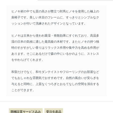
ヒノキ材の中でも質の高さが際立つ対馬ヒノキを使用した極上の
座椅子です。美しい木目のフレームに、すっきりとシンプルなク
ッションが付いて洗練されたデザインとなっています。
ヒノキは古来から使われ吸湿・発散効果にすぐれており、高温多
湿の日本の気候に適した最高級の木材です。またヒノキの持つ独
特のすがすがしい香りはリラックス作用や集中力を高める作用が
あります。そこにあるだけで森の中にいるかのように、ストレス
をやわらげてくれます。
和室だけでなく、和モダンテイストやフローリングのお部屋など
でもおしゃれな雰囲気でおすすめです。自然の風合いが安らぎを
与えると同時に、上質なくつろぎとおもてなしの空間を演出する
ことができます。
開梱設置サービス込み
受注生産品