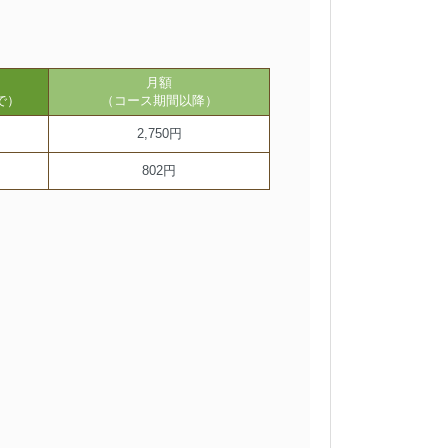
月額
で）
（コース期間以降）
2,750円
802円
。