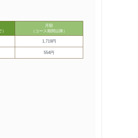
月額
で）
（コース期間以降）
1,719円
554円
。