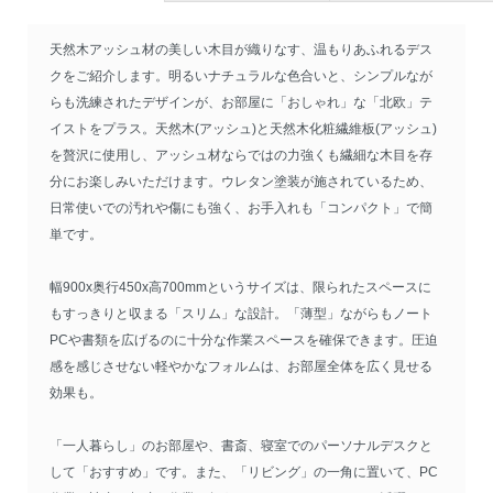
天然木アッシュ材の美しい木目が織りなす、温もりあふれるデス
クをご紹介します。明るいナチュラルな色合いと、シンプルなが
らも洗練されたデザインが、お部屋に「おしゃれ」な「北欧」テ
イストをプラス。天然木(アッシュ)と天然木化粧繊維板(アッシュ)
を贅沢に使用し、アッシュ材ならではの力強くも繊細な木目を存
分にお楽しみいただけます。ウレタン塗装が施されているため、
日常使いでの汚れや傷にも強く、お手入れも「コンパクト」で簡
単です。
幅900x奥行450x高700mmというサイズは、限られたスペースに
もすっきりと収まる「スリム」な設計。「薄型」ながらもノート
PCや書類を広げるのに十分な作業スペースを確保できます。圧迫
感を感じさせない軽やかなフォルムは、お部屋全体を広く見せる
効果も。
「一人暮らし」のお部屋や、書斎、寝室でのパーソナルデスクと
して「おすすめ」です。また、「リビング」の一角に置いて、PC