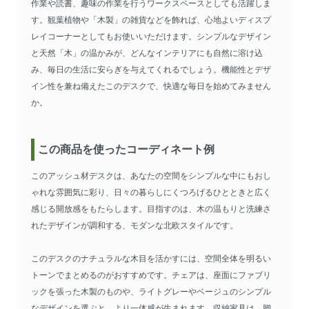
作業や読書、趣味の作業を行うワークスペースとしても活躍しま
す。観葉植物や「木製」の雑貨などを飾れば、心地よいディスプ
レイコーナーとしてもお使いいただけます。シンプルなデザイン
と天然「木」の温かみが、どんなインテリアにも自然に溶け込
み、毎日の生活に安らぎを与えてくれるでしょう。機能性とデザ
イン性を兼ね備えたこのデスクで、快適な毎日を始めてみません
か。
この商品を使ったコーディネート例
このアッシュ材デスクは、あなたの空間をシンプルな中にもおし
ゃれな雰囲気に彩り、日々の暮らしにくつろげるひとときと広く
感じる開放感をもたらします。目指すのは、木の温もりと洗練さ
れたデザインが調和する、モダンな北欧スタイルです。
このデスクのナチュラルな木目を活かすには、空間全体を明るい
トーンでまとめるのがおすすめです。チェアは、座面にファブリ
ックを張った木製のものや、ライトグレーやベージュのシンプル
なデザインを選ぶと、より一体感が生まれます。収納家具は、脚