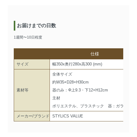
お届けまでの日数
1週間〜10日程度
仕様
サイズ
幅350x奥行280x高300 (mm)
全体サイズ
約W35×D28×H30cm
素材等
器のみ：Φ上9.3・下12×H12cm
主材
ポリエステル、プラスチック 器：ガラス 人
メーカー/ブランド
STYLICS VALUE