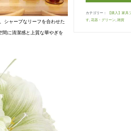
カテゴリー：
【購入】家具
す
,
花器・グリーン
,
雑貨
に、シャープなリーフを合わせた
で空間に清潔感と上質な華やぎを