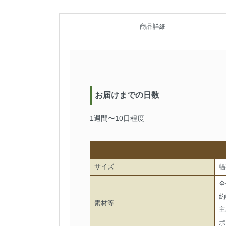
商品詳細
お届けまでの日数
1週間〜10日程度
サイズ
幅
全
約
素材等
主
ポ