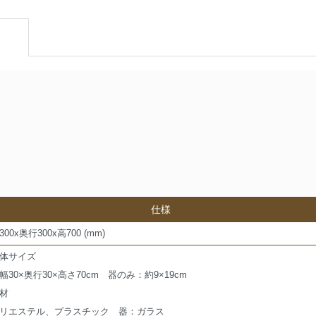
仕様
300x奥行300x高700 (mm)
体サイズ
幅30×奥行30×高さ70cm 器のみ：約9×19cm
材
リエステル、プラスチック 器：ガラス