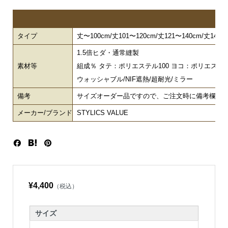
タイプ
丈〜100cm/丈101〜120cm/丈121〜140cm/丈141〜
1.5倍ヒダ・通常縫製
素材等
組成％ タテ：ポリエステル100 ヨコ：ポリエステル
ウォッシャブル/NIF遮熱/超耐光/ミラー
備考
サイズオーダー品ですので、ご注文時に備考欄で幅
メーカー/ブランド
STYLICS VALUE
¥4,400
（税込）
サイズ