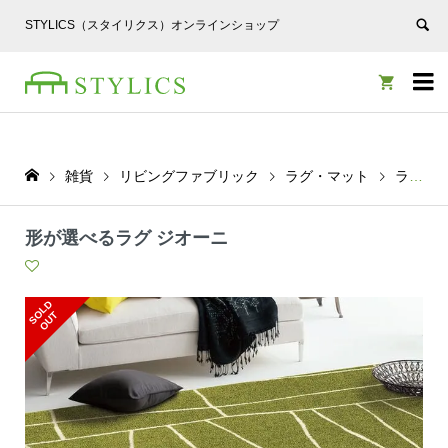
STYLICS（スタイリクス）オンラインショップ


雑貨
リビングファブリック
ラグ・マット
ラグ
形が選べるラグ ジオーニ
S
L
D
O
U
O
T