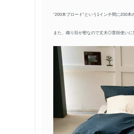
“200本ブロード”という1インチ間に2
また、織り目が密なので丈夫◎普段使いに