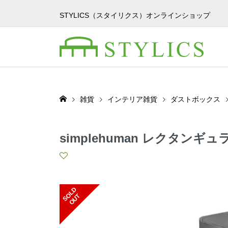
STYLICS（スタイリクス）オンラインショップ
雑貨
インテリア雑貨
ダストボックス
simplehuman レクタン
S
L
D
O
U
O
T