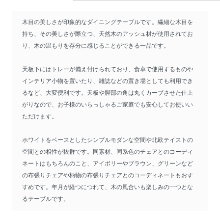
木目の美しさが印象的なダイニングテーブルです。繊細な木目を
持ち、その美しさが際立つ、天然木のアッシュ材が使用されてお
り、木の温もりを存分に感じることができる一品です。
天板下にはトレーが備え付けられており、食卓で使用するものや
インテリア小物を置いたり、雑誌などの置き場としても利用でき
るなど、大変便利です。天板や脚部の角は丸くカーブさせた仕上
がりなので、お子様のいらっしゃるご家庭でも安心してお使いい
ただけます。
ホワイトをベースとしたシンプルモダンな空間や北欧テイストの
空間との相性が抜群です。同素材、同系色のチェアとのコーディ
ネートはもちろんのこと、アイボリーやブラウン、グリーンなど
の布張りチェアや柄物の布張りチェアとのコーディネートもおす
すめです。年月が経つにつれて、木の風合いも楽しみの一つとな
るテーブルです。