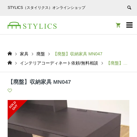
STYLICS（スタイリクス）オンラインショップ


家具
廃盤
【廃盤】収納家具 MN047
インテリアコーディネート依頼/無料相談
【廃盤】収納家具 MN047
【廃盤】収納家具 MN047
S
L
D
O
U
O
T