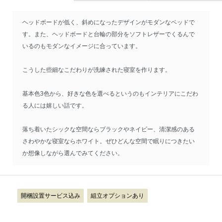
ヘッドボードが低く、斜めになったデザインがモダンなベッドで
す。また、ヘッドボードと台輪の部分をソフトレザーでくるんで
いるのもモダンなイメージに合っています。
こうした些細なこだわりが洗練された寝室を作ります。
基本色3色から、好きな色を選べるというのもインテリアにこだわ
る人には嬉しい話です。
落ち着いたシックな空間ならブラックやネイビー、清潔感のある
さわやかな寝室ならホワイト。ぜひどんな空間で眠りにつきたい
か想像しながら選んでみてください。
開梱設置サービス込み
組立オプションあり