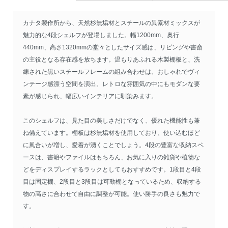
カナタ製作所から、天然杉無垢材とスチールの異素材ミックスが
魅力的な4段シェルフが登場しました。幅1200mm、奥行
440mm、高さ1320mmの堂々としたサイズ感は、リビングや書斎
の主役となる存在感を放ちます。温もりあふれる木製棚板と、洗
練された黒いスチールフレームの組み合わせは、おしゃれでヴィ
ンテージ感漂う空間を演出。レトロな雰囲気の中にもモダンな要
素が感じられ、幅広いインテリアに馴染みます。
このシェルフは、見た目の美しさだけでなく、優れた機能性も兼
ね備えています。棚板は杉無垢材を使用しており、使い込むほど
に風合いが増し、愛着が湧くことでしょう。4段の豊富な収納スペ
ースは、書籍やファイルはもちろん、お気に入りの雑貨や植物な
どをディスプレイするラックとしてもおすすめです。1段目と4段
目は固定棚、2段目と3段目は可動棚となっているため、収納する
物の高さに合わせて自由に調整が可能。使い勝手の良さも魅力で
す。