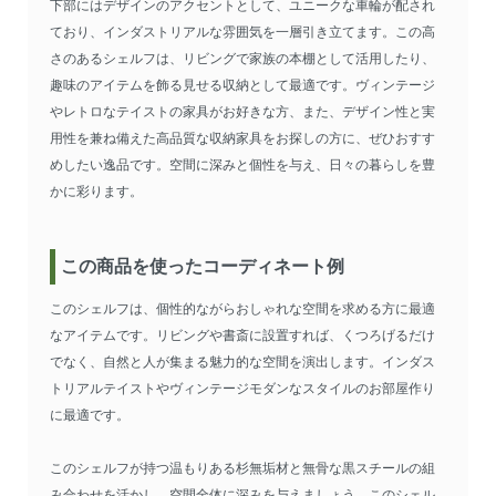
下部にはデザインのアクセントとして、ユニークな車輪が配され
ており、インダストリアルな雰囲気を一層引き立てます。この高
さのあるシェルフは、リビングで家族の本棚として活用したり、
趣味のアイテムを飾る見せる収納として最適です。ヴィンテージ
やレトロなテイストの家具がお好きな方、また、デザイン性と実
用性を兼ね備えた高品質な収納家具をお探しの方に、ぜひおすす
めしたい逸品です。空間に深みと個性を与え、日々の暮らしを豊
かに彩ります。
この商品を使ったコーディネート例
このシェルフは、個性的ながらおしゃれな空間を求める方に最適
なアイテムです。リビングや書斎に設置すれば、くつろげるだけ
でなく、自然と人が集まる魅力的な空間を演出します。インダス
トリアルテイストやヴィンテージモダンなスタイルのお部屋作り
に最適です。
このシェルフが持つ温もりある杉無垢材と無骨な黒スチールの組
み合わせを活かし、空間全体に深みを与えましょう。このシェル