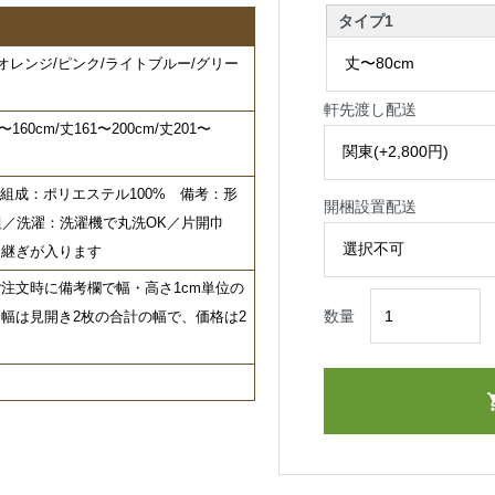
タイプ1
オレンジ/ピンク/ライトブルー/グリー
軒先渡し配送
〜160cm/丈161〜200cm/丈201〜
 組成：ポリエステル100% 備考：形
開梱設置配送
組／洗濯：洗濯機で丸洗OK／片開巾
、巾継ぎが入ります
注文時に備考欄で幅・高さ1cm単位の
数量
幅は見開き2枚の合計の幅で、価格は2