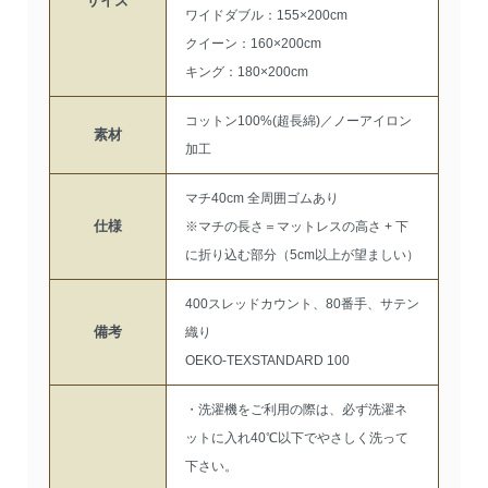
サイズ
ワイドダブル：155×200cm
クイーン：160×200cm
キング：180×200cm
コットン100%(超長綿)／ノーアイロン
素材
加工
マチ40cm 全周囲ゴムあり
仕様
※マチの長さ＝マットレスの高さ + 下
に折り込む部分（5cm以上が望ましい）
400スレッドカウント、80番手、サテン
備考
織り
OEKO-TEXSTANDARD 100
・洗濯機をご利用の際は、必ず洗濯ネ
ットに入れ40℃以下でやさしく洗って
下さい。