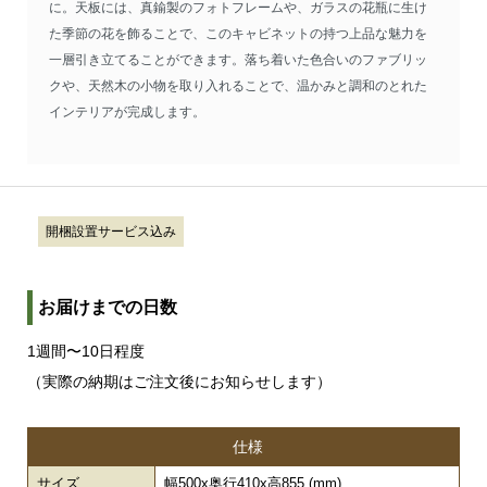
に。天板には、真鍮製のフォトフレームや、ガラスの花瓶に生け
た季節の花を飾ることで、このキャビネットの持つ上品な魅力を
一層引き立てることができます。落ち着いた色合いのファブリッ
クや、天然木の小物を取り入れることで、温かみと調和のとれた
インテリアが完成します。
開梱設置サービス込み
お届けまでの日数
1週間〜10日程度
（実際の納期はご注文後にお知らせします）
仕様
サイズ
幅500x奥行410x高855 (mm)