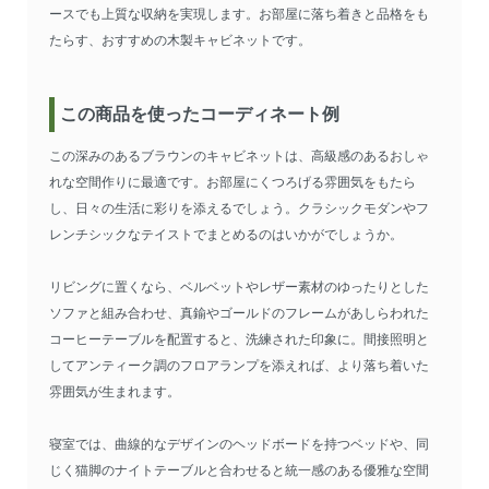
ースでも上質な収納を実現します。お部屋に落ち着きと品格をも
たらす、おすすめの木製キャビネットです。
この商品を使ったコーディネート例
この深みのあるブラウンのキャビネットは、高級感のあるおしゃ
れな空間作りに最適です。お部屋にくつろげる雰囲気をもたら
し、日々の生活に彩りを添えるでしょう。クラシックモダンやフ
レンチシックなテイストでまとめるのはいかがでしょうか。
リビングに置くなら、ベルベットやレザー素材のゆったりとした
ソファと組み合わせ、真鍮やゴールドのフレームがあしらわれた
コーヒーテーブルを配置すると、洗練された印象に。間接照明と
してアンティーク調のフロアランプを添えれば、より落ち着いた
雰囲気が生まれます。
寝室では、曲線的なデザインのヘッドボードを持つベッドや、同
じく猫脚のナイトテーブルと合わせると統一感のある優雅な空間