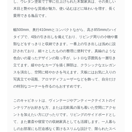
し、ウレタン塗装で丁寧に仕上げられた木製家具は、その美しい
木目と艶やかな質感が魅力。使い込むほどに味わいを増す、長く
愛用できる逸品です。
幅500mm、奥行410mmとコンパクトながら、高さ855mmのハイ
タイプで、4段の引き出しを備えており、リビング周りの小物や書
類などをすっきりと収納できます。一番上の引き出しは浅めに設
計されており、細々としたものの整理に便利です。真鍮のような
色合いの凝ったデザインの取っ手が、レトロな雰囲気を一層引き
立てます。緩やかなカーブを描く脚部は、クラシックなエレガン
スを演出し、空間に軽やかさを与えます。天板にはお気に入りの
写真立てや花瓶、アロマディフューザーなどを飾って、自分だけ
の特別なコーナーを作るのもおすすめです。
このキャビネットは、ヴィンテージやアンティークテイストのイ
ンテリアがお好きな方、または北欧風の落ち着いた空間にアクセ
ントを加えたい方にぴったりです。リビングのサイドボードとし
て、また書斎や寝室での収納家具としても活躍します。一人暮ら
しのお部屋にも圧迫感なく置けるスリムな設計で、限られたスペ