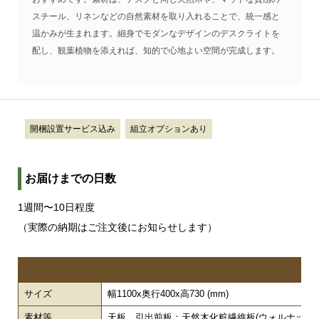
スチール、リネンなどの自然素材を取り入れることで、統一感と
温かみが生まれます。細身でモダンなデザインのデスクライトを
配し、観葉植物を添えれば、知的で心地よい空間が完成します。
開梱設置サービス込み
組立オプションあり
お届けまでの日数
1週間〜10日程度
（実際の納期はご注文後にお知らせします）
サイズ
幅1100x奥行400x高730 (mm)
素材等
天板、引出前板：天然木化粧繊維板(ウォルナット突板