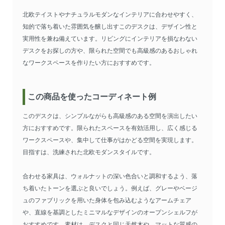
北欧テイストやナチュラルモダンなインテリアに合わせやすく、
知的で落ち着いた雰囲気を醸し出すこのデスクは、デザイン性と
実用性を兼ね備えています。リビングにインテリアを損なわない
デスクをお探しの方や、限られた空間でも高級感のあるおしゃれ
なワークスペースを作りたい方におすすめです。
この商品を使ったコーディネート例
このデスクは、シンプルながらも高級感のある空間を演出したい
方におすすめです。限られたスペースを有効活用し、広く感じる
ワークスペースや、集中して仕事がはかどる空間を実現します。
目指すは、洗練された北欧モダンスタイルです。
合わせる家具は、ウォルナットの深い色合いと調和するよう、落
ち着いたトーンを選ぶと良いでしょう。例えば、グレーやベージ
ュのファブリックを用いた身体を包み込むようなアームチェア
や、直線を基調としたミニマルなデザインのオープンシェルフが
おすすめです。素材は、デスクと同じ天然木や、マットな質感の