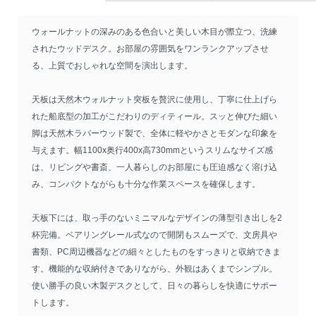
ウォールナットの深みのある色合いと美しい木目が際立つ、洗練
されたウッドデスク。お部屋の雰囲気をワンランクアップさせ
る、上質でおしゃれな空間を演出します。
天板は天然木ウォルナット突板を贅沢に使用し、丁寧に仕上げら
れた船底型の加工がこだわりのディティール。スッと伸びた細い
脚は天然木ラバーウッド製で、全体に軽やかさとモダンな印象を
与えます。幅1100x奥行400x高730mmというスリムなサイズ感
は、リビングや書斎、一人暮らしのお部屋にも圧迫感なく溶け込
み、コンパクトながらも十分な作業スペースを確保します。
天板下には、取っ手のないミニマルなデザインの薄型引き出しを2
杯完備。ベアリングレール式なので開閉もスムーズで、文房具や
書類、PC周辺機器などの細々としたものをすっきりと収納できま
す。機能的な収納付きでありながら、外観はあくまでシンプル。
使い勝手の良い木製デスクとして、日々の暮らしを快適にサポー
トします。