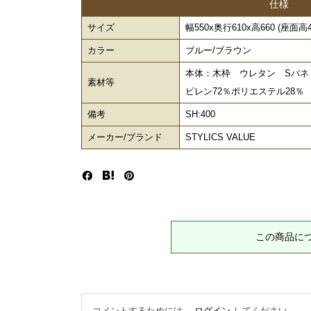
仕様
サイズ
幅550x奥行610x高660 (座面高40
カラー
ブルー/ブラウン
本体：木枠 ウレタン Sバネ
素材等
ピレン72％ポリエステル28
備考
SH:400
メーカー/ブランド
STYLICS VALUE
この商品に
コメントするためには、
ログイン
してください。