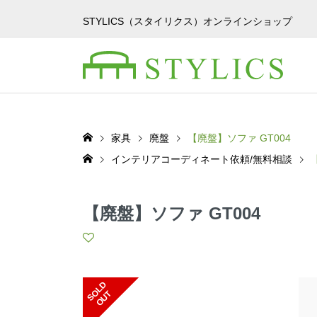
STYLICS（スタイリクス）オンラインショップ
家具
廃盤
【廃盤】ソファ GT004
インテリアコーディネート依頼/無料相談
【廃盤】ソファ GT004
S
L
D
O
U
O
T