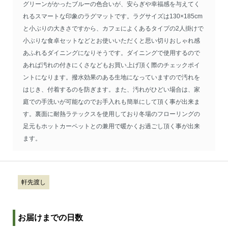
グリーンがかったブルーの色合いが、安らぎや幸福感を与えてく
れるスマートな印象のラグマットです。ラグサイズは130×185cm
と小ぶりの大きさですから、カフェによくあるタイプの2人掛けで
小ぶりな食卓セットなどとお使いいただくと思い切りおしゃれ感
あふれるダイニングになりそうです。ダイニングで使用するので
あれば汚れの付きにくさなどもお買い上げ頂く際のチェックポイ
ントになります。撥水効果のある生地になっていますので汚れを
はじき、付着するのを防ぎます。また、汚れがひどい場合は、家
庭での手洗いが可能なのでお手入れも簡単にして頂く事が出来ま
す。裏面に耐熱ラテックスを使用しており冬場のフローリングの
足元もホットカーペットとの兼用で暖かくお過ごし頂く事が出来
ます。
軒先渡し
お届けまでの日数