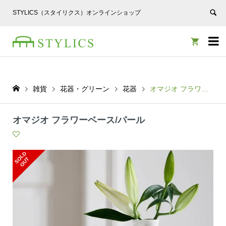
STYLICS（スタイリクス）オンラインショップ


雑貨
花器・グリーン
花器
オマジオ フラワーベース/パール
オマジオ フラワーベース/パール
S
L
D
O
U
O
T