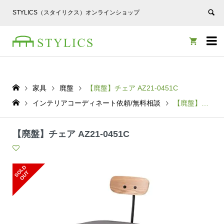
STYLICS（スタイリクス）オンラインショップ


家具
廃盤
【廃盤】チェア AZ21-0451C
インテリアコーディネート依頼/無料相談
【廃盤】チェア AZ21-0451C
【廃盤】チェア AZ21-0451C
S
L
D
O
U
O
T