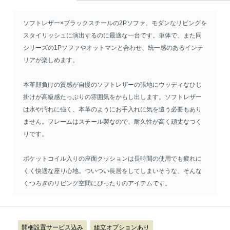
ソフトレザー×ブラックスチールの2Pソファ。モダンなリビングを
スタイリッシュに演出するのに最適な一台です。単体で、また同
シリーズの1Pソファやオットマンと合わせ、統一感のあるインテ
リアが楽しめます。
本革顔負けの質感が自慢のソフトレザーの張地にウッディなひじ
掛けが高級感たっぷりの雰囲気をかもし出します。ソフトレザー
は水や汚れに強く、本革のようにお手入れに気を遣う必要もあり
ません。フレームはスチール製なので、耐久性が高く頑丈なつく
りです。
ポケットコイル入りの座面クッションは長時間の使用でも疲れに
くく快適な座り心地。ついつい長居をしてしまいそうな、そんな
くつろぎのリビング空間にぴったりのアイテムです。
開梱設置サービス込み
組立オプションあり