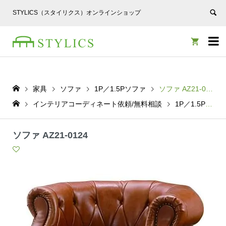
STYLICS（スタイリクス）オンラインショップ


家具
ソファ
1P／1.5Pソファ
ソファ AZ21-0124
インテリアコーディネート依頼/無料相談
1P／1.5Pソファ
ソファ AZ21-0124