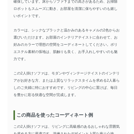
確保しています。床からソファ下までの高さがあるため、お掃除
ロボットもスムーズに動き、お部屋を清潔に保ちやすいのも嬉し
いポイントです。
カラーは、シックなブラックと温かみのあるキャメルの2色からお
選びいただけます。お部屋のインテリアテイストに合わせて、お
好みのカラーで理想の空間をコーディネートしてください。ポリ
エステル素材の張地は、肌触りも良く、お手入れしやすいのも魅
力です。
この2人掛けソファは、モダンやヴィンテージテイストのインテリ
アがお好きな方、または上質なリラックスタイムを求める2人暮ら
しのご夫婦に特におすすめです。リビングの中心に置けば、毎日
を豊かに彩る快適な空間が完成します。
この商品を使ったコーディネート例
この2人掛けソファは、リビングに高級感のあるおしゃれな雰囲気
を求める方に最適です。洗練されたデザインと上質な座り心地