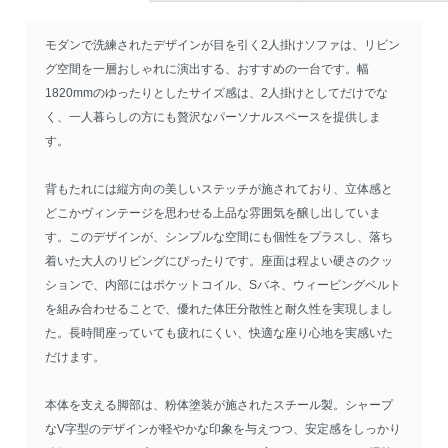
モダンで洗練されたデザインが目を引く2人掛けソファは、リビン
グ空間を一層おしゃれに演出する、おすすめの一台です。幅
1820mmのゆったりとしたサイズ感は、2人掛けとしてだけでな
く、一人暮らしの方にも贅沢なパーソナルスペースを提供しま
す。
背もたれには縦方向の美しいステッチが施されており、立体感と
どこかヴィンテージを思わせる上品な雰囲気を醸し出していま
す。このデザインが、シンプルな空間にも個性をプラスし、落ち
着いた大人のリビングにぴったりです。座面は程よい硬さのクッ
ションで、内部にはポケットコイル、Sバネ、ウィービングベルト
を組み合わせることで、優れた体圧分散性と耐久性を実現しまし
た。長時間座っていても疲れにくい、快適な座り心地を実感いた
だけます。
本体を支える脚部は、粉体塗装が施されたスチール製。シャープ
なV字型のデザインが軽やかな印象を与えつつ、安定感をしっかり