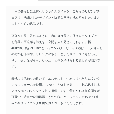
日々の暮らしに上質なリラックスタイムを。こちらのリビングチ
ェアは、洗練されたデザインと快適な座り心地を両立した、まさ
におすすめの逸品です。
画像から見て取れるように、床に直接置いて使うロータイプで、
お部屋に圧迫感を与えず、空間を広く見せてくれます。幅
400mm、奥行900mmというコンパクトなサイズ感は、一人暮らし
の方のお部屋や、リビングのちょっとしたスペースにもぴった
り。小さいながらも、ゆったりと体を預けられる奥行きが魅力で
す。
表地には肌触りの良いポリエステルを、中材にはへたりにくいウ
レタンフォームを使用。しっかりと体を支えつつ、包み込まれる
ような極上のクッション性を提供します。背もたれは角度調整が
可能で、読書や映画鑑賞、うたた寝など、シーンに合わせてお好
みのリクライニング角度でおくつろぎいただけます。