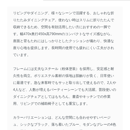
リビングやダイニング、様々なシーンで活躍する、おしゃれな折
りたたみダイニングチェア。使わない時はスリムに折りたたんで
収納できるため、空間を有効活用したい方におすすめの一脚で
す。幅470x奥行450x高790mmのコンパクトなサイズ感ながら、
座面と背もたれにはしっかりとしたクッションが備わり、快適な
座り心地を提供します。長時間の使用でも疲れにくい工夫がされ
ています。
フレームには丈夫なスチール（粉体塗装）を採用し、安定感と耐
久性を両立。ポリエステル素材の張地は肌触りが良く、日常使い
に最適です。急な来客時でもサッと取り出して使えるので、2人や
4人など、人数が増えるパーティーシーンでも大活躍。普段使いの
ダイニングチェアとしてはもちろん、書斎やキッチンでの作業
用、リビングでの補助椅子としても重宝します。
カラーバリエーションは、どんな空間にも合わせやすいベージ
ュ、シックなブラック、落ち着いたブルー、モダンなグレーの4色