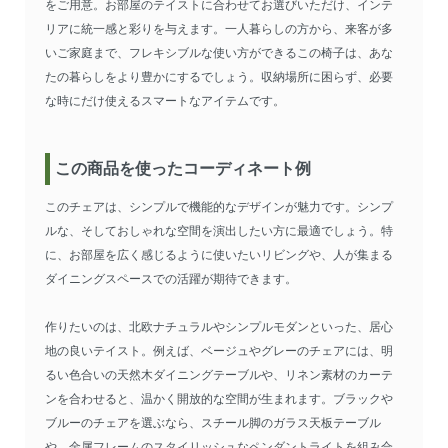
をご用意。お部屋のテイストに合わせてお選びいただけ、インテ
リアに統一感と彩りを与えます。一人暮らしの方から、来客が多
いご家庭まで、フレキシブルな使い方ができるこの椅子は、あな
たの暮らしをより豊かにするでしょう。収納場所に困らず、必要
な時にだけ使えるスマートなアイテムです。
この商品を使ったコーディネート例
このチェアは、シンプルで機能的なデザインが魅力です。シンプ
ルな、そしておしゃれな空間を演出したい方に最適でしょう。特
に、お部屋を広く感じるように使いたいリビングや、人が集まる
ダイニングスペースでの活躍が期待できます。
作りたいのは、北欧ナチュラルやシンプルモダンといった、居心
地の良いテイスト。例えば、ベージュやグレーのチェアには、明
るい色合いの天然木ダイニングテーブルや、リネン素材のカーテ
ンを合わせると、温かく開放的な空間が生まれます。ブラックや
ブルーのチェアを選ぶなら、スチール脚のガラス天板テーブル
や、金属フレームのスタイリッシュなペンダントライトを組み合