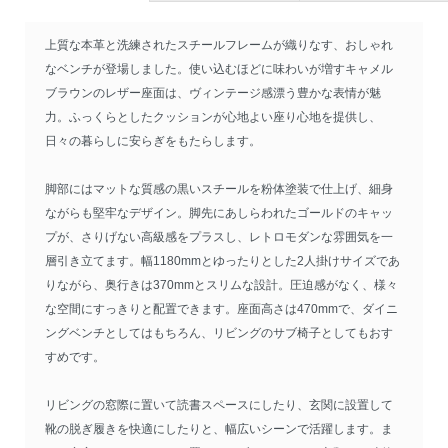
上質な本革と洗練されたスチールフレームが織りなす、おしゃれ
なベンチが登場しました。使い込むほどに味わいが増すキャメル
ブラウンのレザー座面は、ヴィンテージ感漂う豊かな表情が魅
力。ふっくらとしたクッションが心地よい座り心地を提供し、
日々の暮らしに安らぎをもたらします。
脚部にはマットな質感の黒いスチールを粉体塗装で仕上げ、細身
ながらも堅牢なデザイン。脚先にあしらわれたゴールドのキャッ
プが、さりげない高級感をプラスし、レトロモダンな雰囲気を一
層引き立てます。幅1180mmとゆったりとした2人掛けサイズであ
りながら、奥行きは370mmとスリムな設計。圧迫感がなく、様々
な空間にすっきりと配置できます。座面高さは470mmで、ダイニ
ングベンチとしてはもちろん、リビングのサブ椅子としてもおす
すめです。
リビングの窓際に置いて読書スペースにしたり、玄関に設置して
靴の脱ぎ履きを快適にしたりと、幅広いシーンで活躍します。ま