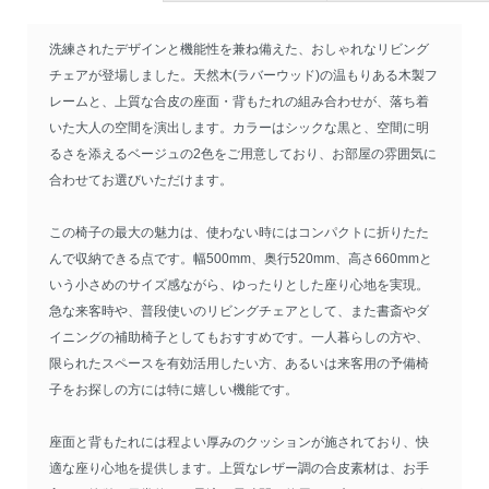
洗練されたデザインと機能性を兼ね備えた、おしゃれなリビング
チェアが登場しました。天然木(ラバーウッド)の温もりある木製フ
レームと、上質な合皮の座面・背もたれの組み合わせが、落ち着
いた大人の空間を演出します。カラーはシックな黒と、空間に明
るさを添えるベージュの2色をご用意しており、お部屋の雰囲気に
合わせてお選びいただけます。
この椅子の最大の魅力は、使わない時にはコンパクトに折りたた
んで収納できる点です。幅500mm、奥行520mm、高さ660mmと
いう小さめのサイズ感ながら、ゆったりとした座り心地を実現。
急な来客時や、普段使いのリビングチェアとして、また書斎やダ
イニングの補助椅子としてもおすすめです。一人暮らしの方や、
限られたスペースを有効活用したい方、あるいは来客用の予備椅
子をお探しの方には特に嬉しい機能です。
座面と背もたれには程よい厚みのクッションが施されており、快
適な座り心地を提供します。上質なレザー調の合皮素材は、お手