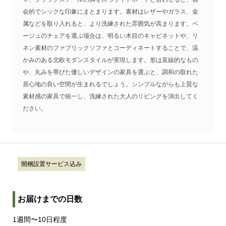
会的でシックな印象にまとまります。素材はレザーやガラス、金
属などを取り入れると、より洗練された雰囲気が高まります。ベ
ージュのチェアを選ぶ場合は、明るい木目のキャビネットや、リ
ネン素材のファブリックソファとコーディネートすることで、温
かみのある北欧モダンスタイルが実現します。形は直線的なもの
や、丸みを帯びた優しいデザインの家具を選ぶと、調和の取れた
居心地の良い空間が生まれるでしょう。シンプルながらも上質な
素材感の家具で統一し、洗練された大人のリビングを演出してく
ださい。
開梱設置サービス込み
お届けまでの日数
1週間〜10日程度