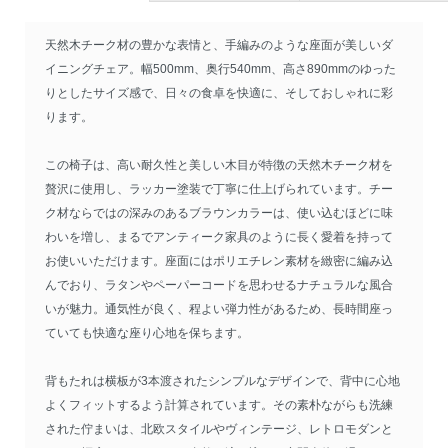
天然木チーク材の豊かな表情と、手編みのような座面が美しいダ
イニングチェア。幅500mm、奥行540mm、高さ890mmのゆった
りとしたサイズ感で、日々の食卓を快適に、そしておしゃれに彩
ります。
この椅子は、高い耐久性と美しい木目が特徴の天然木チーク材を
贅沢に使用し、ラッカー塗装で丁寧に仕上げられています。チー
ク材ならではの深みのあるブラウンカラーは、使い込むほどに味
わいを増し、まるでアンティーク家具のように長く愛着を持って
お使いいただけます。座面にはポリエチレン素材を緻密に編み込
んでおり、ラタンやペーパーコードを思わせるナチュラルな風合
いが魅力。通気性が良く、程よい弾力性があるため、長時間座っ
ていても快適な座り心地を保ちます。
背もたれは横板が3本渡されたシンプルなデザインで、背中に心地
よくフィットするよう計算されています。その素朴ながらも洗練
された佇まいは、北欧スタイルやヴィンテージ、レトロモダンと