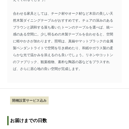
合わせる家具としては、チーク材やオーク材など木目の美しい天
然木製ダイニングテーブルがおすすめです。チェアの深みのある
ブラウンと調和する落ち着いたトーンのテーブルを選べば、統一
感のある空間に。少し明るめの木製テーブルを合わせると、空間
に軽やかさが加わります。照明は、真鍮やマットブラックの金属
製ペンダントライトで空間を引き締めたり、和紙やガラス製の柔
らかな光で温かみを添えるのも良いでしょう。リネンやコットン
のファブリック、観葉植物、素朴な陶器の器などをプラスすれ
ば、さらに居心地の良い空間が完成します。
開梱設置サービス込み
お届けまでの日数