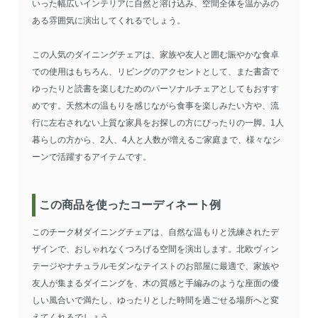
いった幅広いインテリアに自然と溶け込み、空間全体を温かみの
ある雰囲気に演出してくれるでしょう。
この人気のダイニングチェアは、家族や友人と囲む賑やかな食卓
での使用はもちろん、リビングのアクセントとして、また書斎で
ゆったりと読書を楽しむためのパーソナルチェアとしてもおすす
めです。天然木の温もりを感じながら食事を楽しみたい方や、流
行に左右されない上質な家具をお探しの方にぴったりの一脚。1人
暮らしの方から、2人、4人と人数が増えるご家庭まで、様々なシ
ーンで活躍するアイテムです。
この商品を使ったコーディネート例
このチーク材ダイニングチェアは、自然な温もりと洗練されたデ
ザインで、おしゃれなくつろげる空間を演出します。北欧ヴィン
テージやナチュラルモダンなテイストのお部屋に最適で、家族や
友人が集まるダイニングを、木の質感と手編みのような座面の優
しい風合いで満たし、ゆったりとした時間を過ごせる場所へと変
えてくれるでしょう。