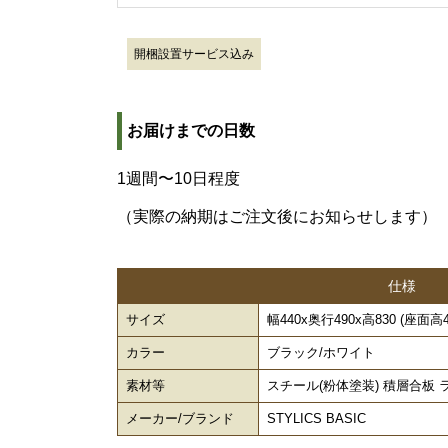
開梱設置サービス込み
お届けまでの日数
1週間〜10日程度
（実際の納期はご注文後にお知らせします）
仕様
サイズ
幅440x奥行490x高830 (座面高46
カラー
ブラック/ホワイト
素材等
スチール(粉体塗装) 積層合板
メーカー/ブランド
STYLICS BASIC