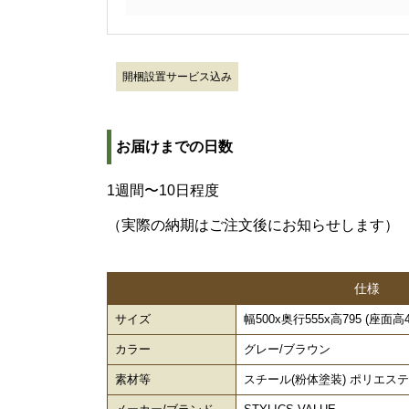
開梱設置サービス込み
お届けまでの日数
1週間〜10日程度
（実際の納期はご注文後にお知らせします）
仕様
サイズ
幅500x奥行555x高795 (座面高47
カラー
グレー/ブラウン
素材等
スチール(粉体塗装) ポリエス