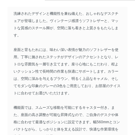
洗練されたデザインと機能性を兼ね備えた、おしゃれなデスクチ
ェアが登場しました。ヴィンテージ感漂うソフトレザーと、マッ
トな質感のスチール脚が、空間に落ち着きと上質さをもたらしま
す。
座面と背もたれには、味わい深い表情が魅力のソフトレザーを使
用。丁寧に施されたステッチがデザインのアクセントとなり、レ
トロな雰囲気を一層引き立てます。座り心地にもこだわり、程よ
いクッション性で長時間の作業も快適にサポートします。カラー
は、空間に深みを与えるブラウン、明るく上品なキャメル、そし
てモダンな印象のグレーの3色をご用意しており、お部屋のテイス
トに合わせてお選びいただけます。
機能面では、スムーズな移動を可能にするキャスター付き。ま
た、座面の高さ調整が可能な昇降式なので、ご自身のデスクや体
格に合わせて最適なポジションに設定できます。幅560mmとコン
パクトながら、しっかりと体を支える設計で、快適な作業環境を