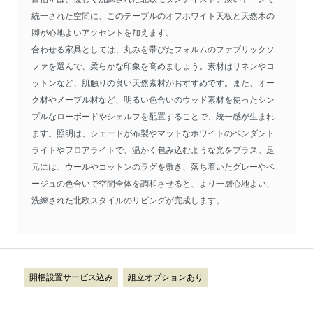
統一された空間に、このテーブルのオフホワイト天板と天然木の
脚が心地よいアクセントを加えます。
合わせる家具としては、丸みを帯びたフォルムのファブリックソ
ファを選んで、柔らかな印象を高めましょう。素材はリネンやコ
ットンなど、肌触りの良い天然素材がおすすめです。また、オー
ク材やメープル材など、明るい色合いのウッド素材を使ったシン
プルなローボードやシェルフを配置することで、統一感が生まれ
ます。照明は、シェードが布製やマットなホワイトのペンダント
ライトやフロアライトで、温かく包み込むような光をプラス。足
元には、ウールやコットンのラグを敷き、落ち着いたグレーやベ
ージュの色合いで空間全体を調和させると、より一層心地よい、
洗練された北欧スタイルのリビングが完成します。
開梱設置サービス込み
組立オプションあり