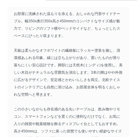
お部屋に洗練された温もりを添える、おしゃれな円形サイドテー
ブル。幅350x奥行350x高さ450mmのコンパクトなサイズ感が魅
力で、リビングのソファ横やベッドサイドなど、ちょっとしたス
ペースにぴったり収まります。
天板は柔らかなオフホワイトの繊維板にラッカー塗装を施し、清
潔感あふれる印象。縁には立ち上がりがあり、置いたものが滑り
落ちにくい安心設計です。脚部には天然木(ミンディ)を使用し、美
しい木目がナチュラルな雰囲気を演出します。3本の脚はやや外側
に広がるデザインで、安定感とかわいらしさを両立。北欧テイス
トのインテリアにも自然に溶け込み、お部屋全体を明るくおしゃ
れな空間へと導きます。
この小さいながらも存在感のある丸いテーブルは、飲み物やリモ
コン、スマートフォンなどを置くのに便利なだけでなく、お気に
入りの雑貨や観葉植物を飾るディスプレイ台としてもおすすめ。
高さ450mmは、ソファに座った状態でも使いやすい絶妙なサイズ