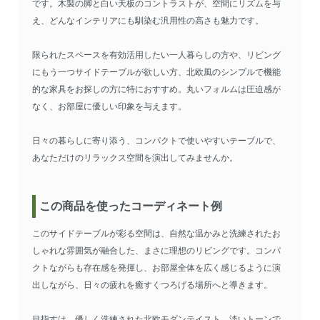
です。木製の脚と白い天板のコントラストが、空間にリズムを与
え、どんなインテリアにも馴染む汎用性の高さも魅力です。
限られたスペースを有効活用したい一人暮らしの方や、リビング
にもう一つサイドテーブルが欲しい方、北欧風のシンプルで機能
的な家具をお探しの方に特におすすめ。丸いフォルムは圧迫感が
なく、お部屋に優しい印象を与えます。
日々の暮らしに寄り添う、コンパクトで使いやすいテーブルで、
あなただけのリラックス空間を演出してみませんか。
この商品を使ったコーディネート例
このサイドテーブルが彩る空間は、自然な温かみと洗練されたお
しゃれな雰囲気が融合した、まさに理想のリビングです。コンパ
クトながらも存在感を発揮し、お部屋全体を広く感じるように演
出しながら、日々の疲れを癒すくつろげる場所へと導きます。
目指すは、優しく洗練された北欧モダンテイスト。淡いトーンで